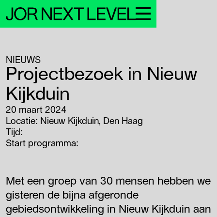
NIEUWS
Leden
Projectbezoek in Nieuw
Over JNL
Nieuws & events
Kijkduin
Sponsors
Contact
20 maart 2024
Login Leden
Locatie:
Nieuw Kijkduin, Den Haag
Tijd:
Start programma:
Met een groep van 30 mensen hebben we
gisteren de bijna afgeronde
gebiedsontwikkeling in Nieuw Kijkduin aan