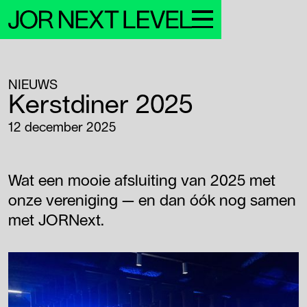
NIEUWS
Leden
Kerstdiner 2025
Over JNL
Nieuws & events
12 december 2025
Sponsors
Contact
Login Leden
Wat een mooie afsluiting van 2025 met
onze vereniging — en dan óók nog samen
met JORNext.