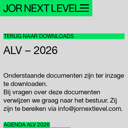
TERUG NAAR DOWNLOADS
Leden
Over JNL
ALV – 2026
Nieuws & events
Sponsors
Contact
Login Leden
Onderstaande documenten zijn ter inzage
te downloaden.
Bij vragen over deze documenten
verwijzen we graag naar het bestuur. Zij
zijn te bereiken via info@jornextlevel.com.
AGENDA ALV 2026